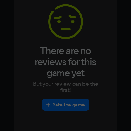
Korean
Portugues
Memory
Japanese
Turkish
4 Гб
Video card
NVIDIA GeForce GTX 470
There are no
Space
8 ГБ
reviews for this
game yet
Other
DirectX(R): 11, Звуковая карта: совместимая 
But your review can be the
c DirectX
first!
Rate the game