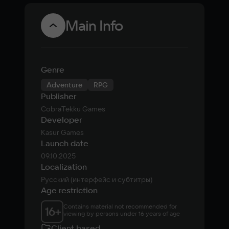
Main Info
Genre
Adventure
RPG
Publisher
CobraTekku Games
Developer
Kasur Games
Launch date
09.10.2025
Localization
Русский (интерфейс и субтитры)
Age restriction
Contains material not recommended for 
16
+
viewing by persons under 16 years of age
Client based