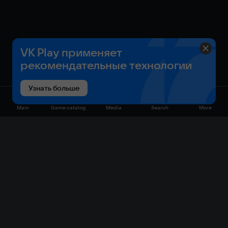
VK Play применяет
рекомендательные технологии
Узнать больше
Main
Game catalog
Media
Search
More
Game catalog
Available on VK Play
Free
Sale
My games