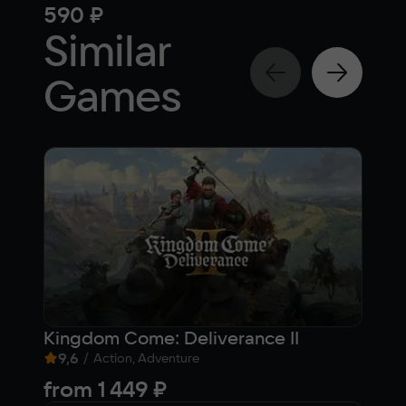
590 ₽
55
Similar
Games
Kingdom Come: Deliverance II
Бы
9,6
/
7,9
Action, Adventure
from
1 449 ₽
1 1