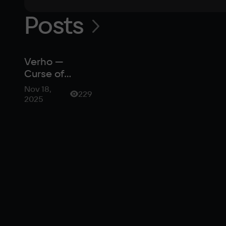
Posts
Verho —
Curse of
Faces:
Nov 18,
229
возвращение
2025
к суровому
фэнтези 90-х