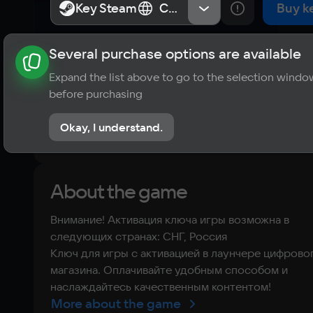
Key Steam
Key Steam
СНГ, Россия
СНГ, Россия
Buy k
Several purchase options are available
About the game
News
Publications
Player ratings
Expand the list above to go to the selection windo
?
before purchasing
No reviews
Okay, I understand.
Rate the game
About the game
Внимание! Активация ключа игры возможна в
следующих странах: СНГ, Россия
Ключ для игры с активацией в лаунчере цифрово
магазина. Оплачивайте удобным способом и
наслаждайтесь качественным контентом!
More about the game