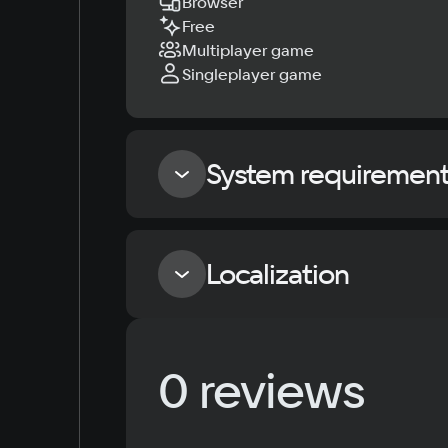
Browser
Free
Multiplayer game
Singleplayer game
System requiremen
Minimum
Localization
OS
Windows 7
Language
0 reviews
Russian
English
Simplified Chinese