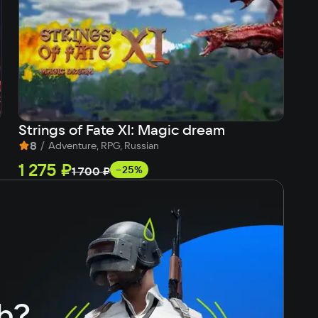
Strings of Fate XI: Magic dream
Co
8
/
8
Adventure, RPG, Russian
1 275 ₽
5
−25%
1 700 ₽
h?