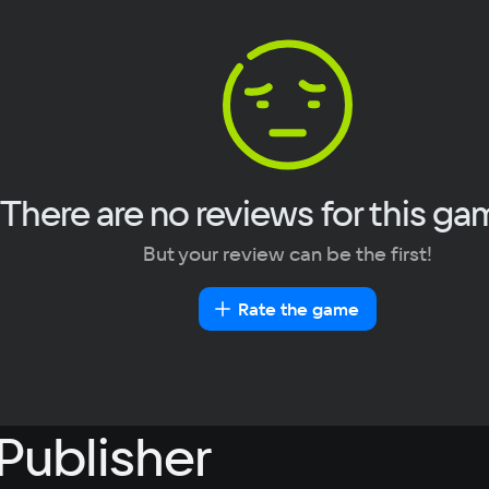
Italian
Portuguese
Turkish
There are no reviews for this ga
But your review can be the first!
Rate the game
Publisher