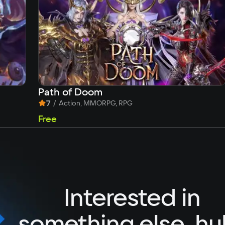
Path of Doom
7
/
Action, MMORPG, RPG
Free
Interested in
something else, hu