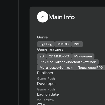
Main Info
Genre
Fighting
MMOG
RPG
Game features
2D
2D MMORPG
PVP-экшен
RPG с пошаговой боевой системой
Магическое фэнтези
Пошаговая RPG
Publisher
Game_Push
Developer
Game_Push
Launch date
22.04.2026