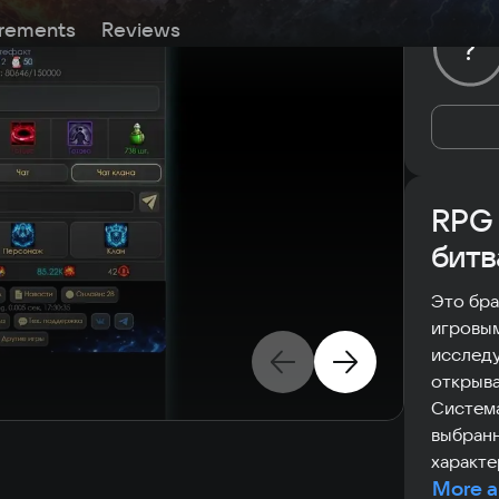
rements
Reviews
?
RPG 
битв
Это бра
игровы
исследу
открыва
Система
выбранн
характе
More a