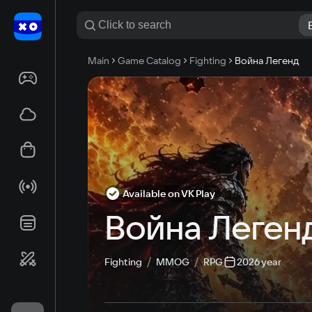
Main
Game Catalog
Fighting
Война Легенд
Available on VK Play
Война Леген
Fighting
MMOG
RPG
2026 year