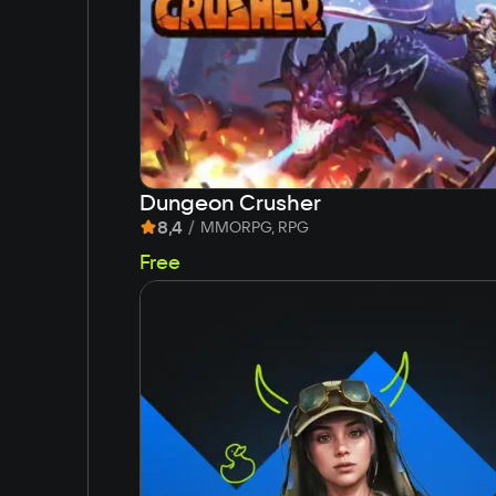
Dungeon Crusher
8,4
/
MMORPG, RPG
Free