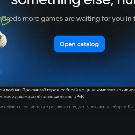
dreds more games are waiting for you in 
Open catalog
й добычи. Прокачивай героя, собирай мощные комплекты экипиров
ытиях и докажи своё превосходство в PvP.
 артефакты, гравировки и реликвии создают уникальные сборки. Ра