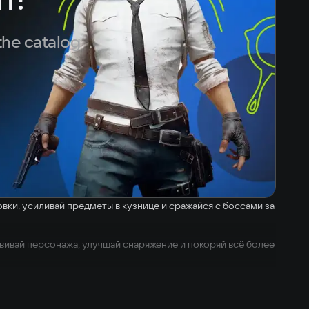
the catalog
ки, усиливай предметы в кузнице и сражайся с боссами за
звивай персонажа, улучшай снаряжение и покоряй всё более