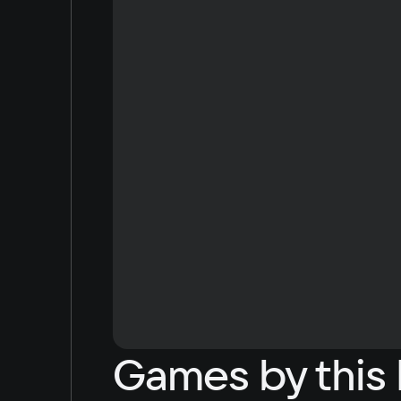
Arabic
Korean
Japanese
Games by this 