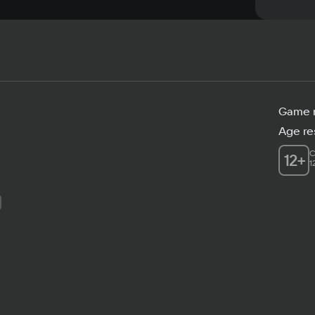
Game 
Age res
C
12
+
1