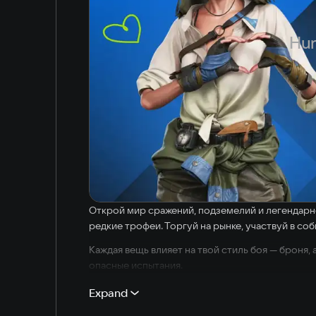
Hun
Открой мир сражений, подземелий и легендарно
редкие трофеи. Торгуй на рынке, участвуй в соб
Каждая вещь влияет на твой стиль боя — броня,
опасные испытания.
Сможешь ли ты стать легендой?
Expand
Твой путь начинается сейчас!