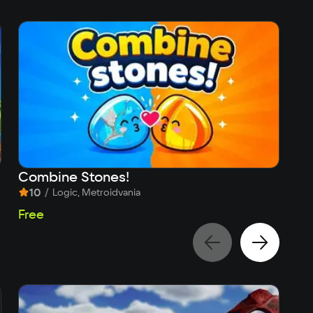
Combine Stones!
Th
10
/
Logic, Metroidvania
Free
Fr