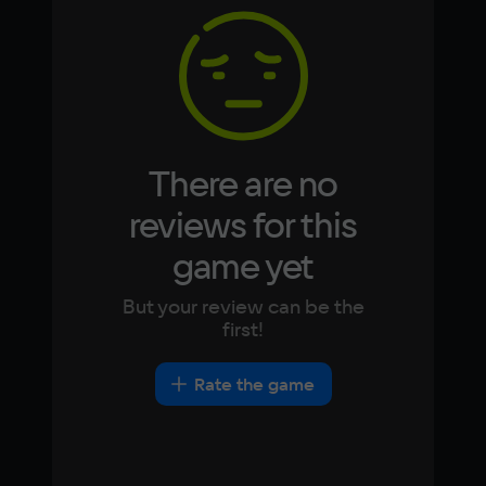
8 ГБ
Korean
Portugues
Japanese
Turkish
Video card
NVIDIA GeForce GTX 780
Space
4 ГБ
There are no
Other
reviews for this
DirectX(R): 12, Звуковая карта: совместимая 
game yet
c DirectX
But your review can be the
first!
Rate the game