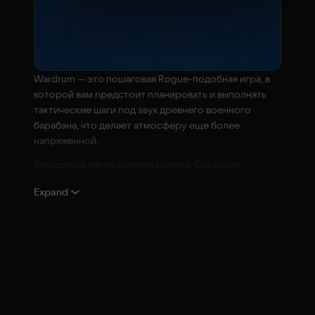
Wardrum — это пошаговая Rogue-подобная игра, в
которой вам предстоит планировать и выполнять
тактические шаги под звук древнего военного
барабана, что делает атмосферу еще более
напряженной.
Загадочная магия охватила земли. Соседние
поселения пали, и только вы вместе с пятью
Expand
другими воинами можете всех спасти. Погрузитесь
в жестокий фэнтези-мир, заполненный ритмической
магией, чтобы остановить источник этой загадочной
угрозы раз и навсегда.
С умом выбирайте стратегию и поддерживайте
ритм
Для успеха потребуются выдержка, стратегический