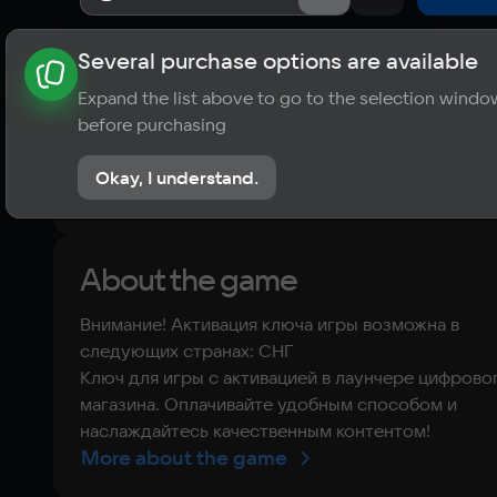
Several purchase options are available
About the game
News
Requirements
Player ratings
Expand the list above to go to the selection windo
?
before purchasing
No reviews
Okay, I understand.
Rate the game
About the game
Внимание! Активация ключа игры возможна в
следующих странах: СНГ
Ключ для игры с активацией в лаунчере цифрово
магазина. Оплачивайте удобным способом и
наслаждайтесь качественным контентом!
More about the game