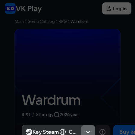
Log in
Main
Game Catalog
RPG
Wardrum
Wardrum
RPG
Strategy
2026 year
Key Steam
Key Steam
СНГ
СНГ
Buy k