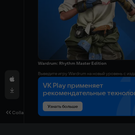
Wardrum: Rhythm Master Edition
Выведите игру Wardrum на новый уровень с изд
саундтрека. Отрывайтесь, когда захотите!
VK Play применяет
рекомендательные техноло
Expand
Wardrum — это пошаговая Rogue-подобная игра,
Узнать больше
атмосферу еще более напряженной.
Collapse
Загадочная магия охватила земли. Соседние пос
заполненный ритмической магией, чтобы останов
С умом выбирайте стратегию и поддерживай