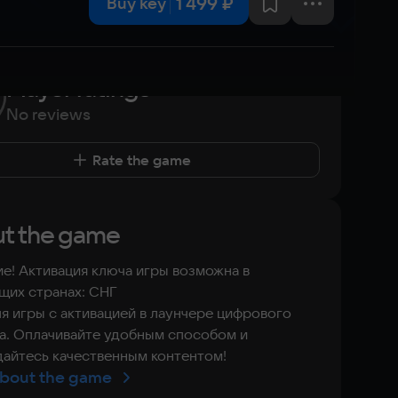
1 499 ₽
Buy key
Player ratings
No reviews
Rate the game
t the game
е! Активация ключа игры возможна в
щих странах: СНГ
я игры с активацией в лаунчере цифрового
а. Оплачивайте удобным способом и
айтесь качественным контентом!
bout the game