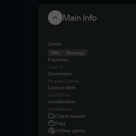
Main Info
Genre
RPG
Strategy
Publisher
Team 17
Developer
Mopeful Games
Launch date
06.05.2026
Localization
Английский
Client based
Paid
Offline game