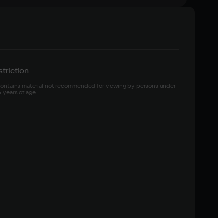
triction
ontains material not recommended for viewing by persons under 
6 years of age