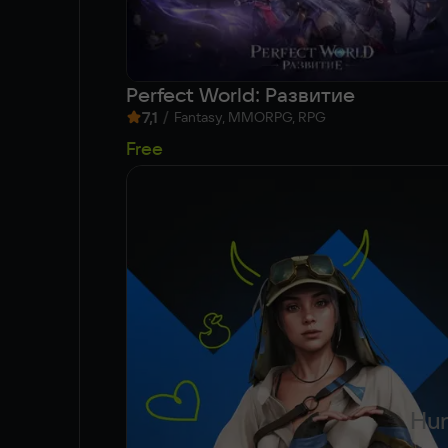
Perfect World: Развитие
7,1
/
Fantasy, MMORPG, RPG
Free
Hun