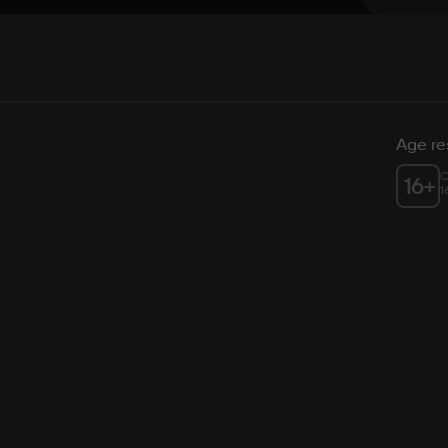
Age res
C
16
+
1