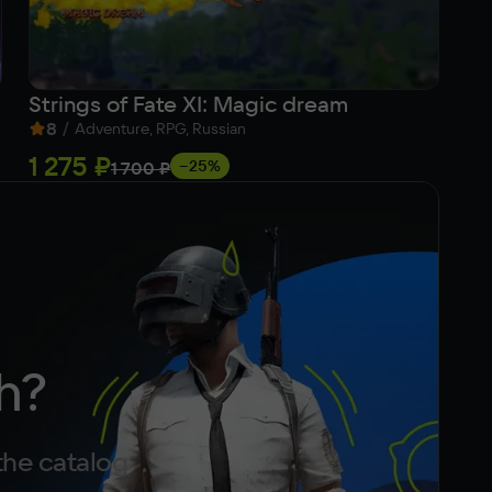
Strings of Fate XI: Magic dream
Bl
8
/
8
Adventure, RPG, Russian
1 275 ₽
Fr
−25%
1 700 ₽
h?
the catalog