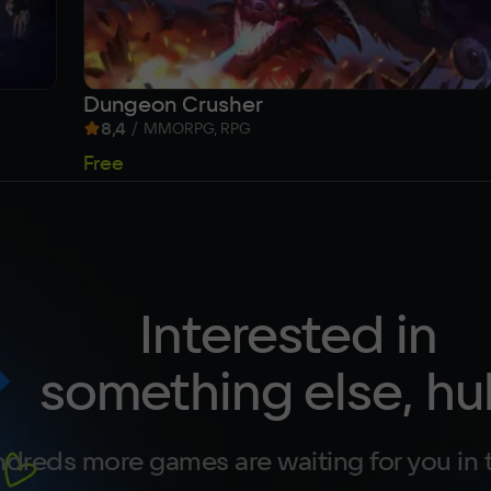
Dungeon Crusher
8,4
/
MMORPG, RPG
Free
Interested in
something else, hu
dreds more games are waiting for you in 