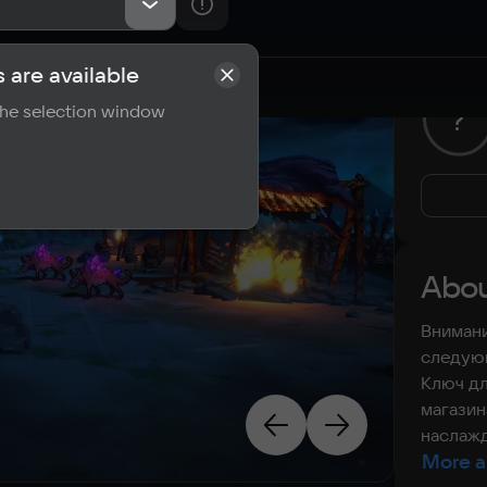
 are available
rements
Reviews
 the selection window
?
Abou
Внимани
следую
Ключ дл
магазин
наслажд
More a