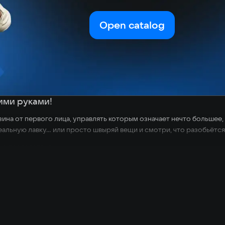
Open catalog
ими руками!
ина от первого лица, управлять которым означает нечто большее, 
альную лавку... или просто швыряй вещи и смотри, что разобьётся
ие последствия
предмета есть вес, объём и физика. Зелья могут скатиться с полки
больше клиентов и принесёт больше денег.