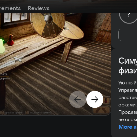
rements
Reviews
?
Симу
физ
Уютный 
Управля
расстав
орками,
Продава
не слом
More a