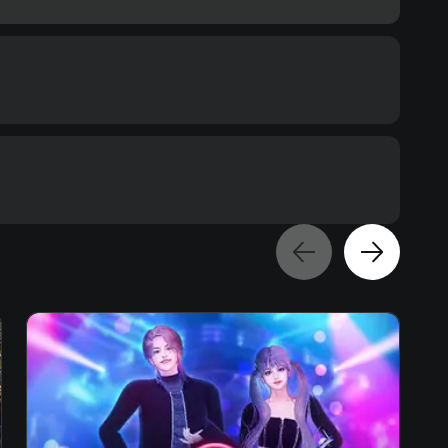
Memory
8 GB ОЗУ
Text
Voiceover