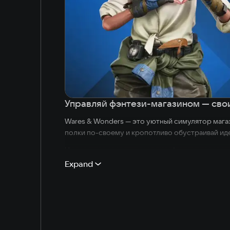
Управляй фэнтези-магазином — сво
Wares & Wonders — это уютный симулятор магаз
полки по-своему и кропотливо обустраивай иде
Настоящие товары, настоящая физика, настоящ
Expand
Твой магазин — это не просто цены. У каждого 
покупателей, а ухоженный магазин привлекает 