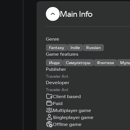
Main Info
Genre
Fantasy
Indie
Russian
Game features
Инди
Симуляторы
Фэнтези
Муль
Publisher
Traveler Ant
Developer
Traveler Ant
Client based
Paid
Multiplayer game
Singleplayer game
Offline game