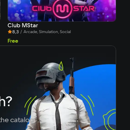
Club MStar
Se
8,3
/
9
Arcade, Simulation, Social
8
Free
h?
the catalog