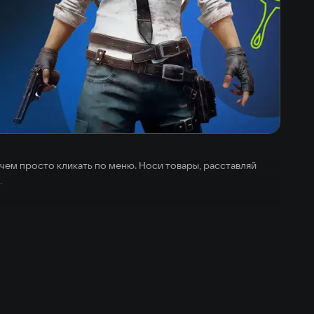
чем просто кликать по меню. Носи товары, расставляй
.
. Мебель можно сломать. Беспорядок в лавке отпугивает