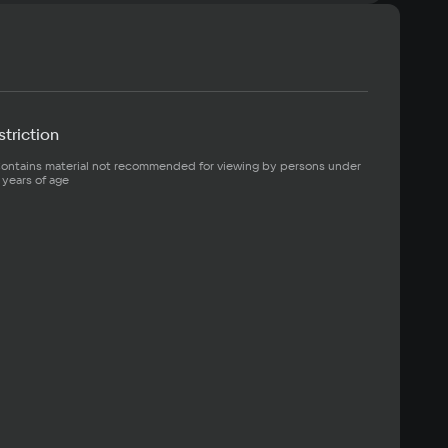
triction
ontains material not recommended for viewing by persons under 
 years of age