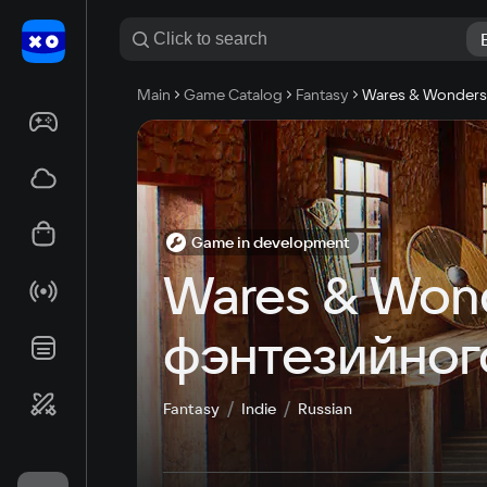
Main
Game Catalog
Fantasy
Wares & Wonders
Game in development
Wares & Wond
фэнтезийног
Fantasy
Indie
Russian