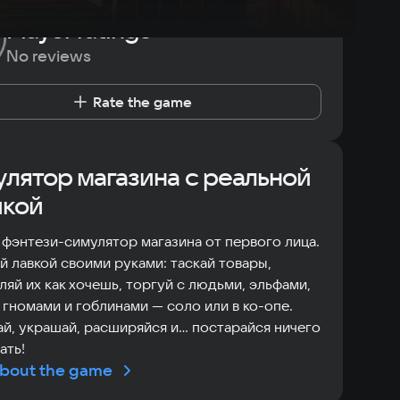
Player ratings
No reviews
Rate the game
лятор магазина с реальной
икой
фэнтези-симулятор магазина от первого лица.
й лавкой своими руками: таскай товары,
ляй их как хочешь, торгуй с людьми, эльфами,
 гномами и гоблинами — соло или в ко-опе.
й, украшай, расширяйся и... постарайся ничего
ать!
bout the game