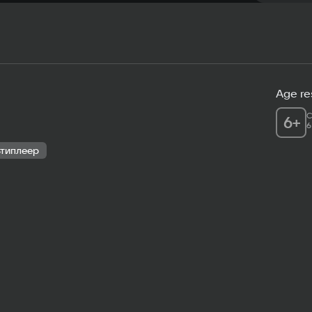
Age res
C
6
+
6
типлеер