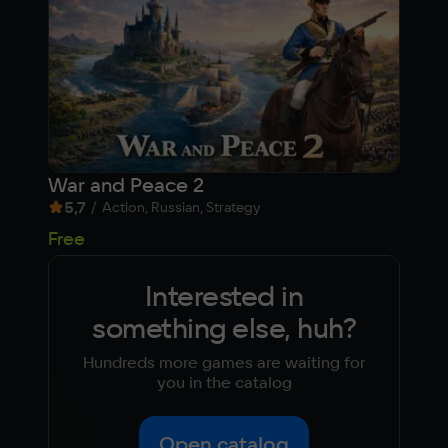
War and Peace 2
Blo
5,7
/
8,1
Action, Russian, Strategy
Free
Fre
Interested in
something else, huh?
Hundreds more games are waiting for
you in the catalog
Open catalog