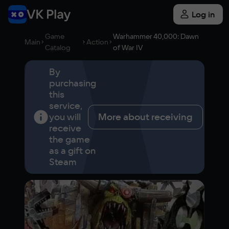
Log in
Game
Warhammer 40,000: Dawn
Main
Action
Catalog
of War IV
By
purchasing
this
service,
you will
More about receiving
receive
the game
as a gift on
Steam