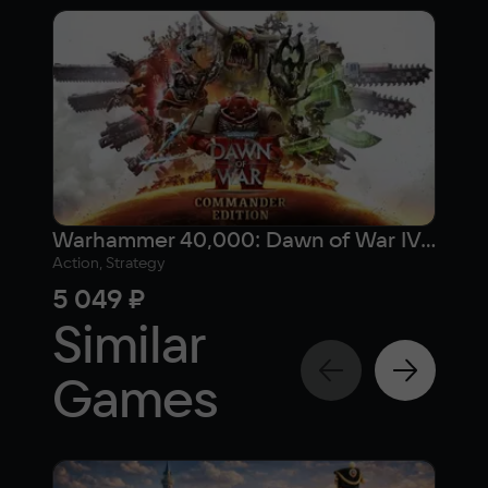
Warhammer 40,000: Dawn of War IV - Commander Edition
War
Action, Strategy
Actio
5 049 ₽
fr
Similar
Games