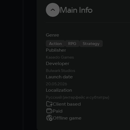
Main Info
Genre
Action
RPG
Strategy
Publisher
Kasedo Games
Developer
Bulwark Studios
Launch date
20.05.2026
Localization
Русский (интерфейс и субтитры)
Client based
Paid
Offline game