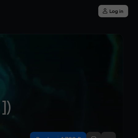
Log in
])