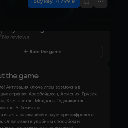
4 799 ₽
Buy key
Player ratings
No reviews
Rate the game
t the game
е! Активация ключа игры возможна в
их странах: Азербайджан, Армения, Грузия,
ан, Кыргызстан, Молдова, Таджикистан,
истан, Узбекистан
я игры с активацией в лаунчере цифрового
а. Оплачивайте удобным способом и