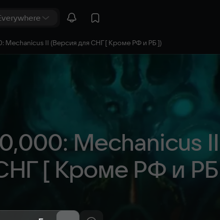
 Mechanicus II (Версия для СНГ [ Кроме РФ и РБ ])
,000: Mechanicus II 
СНГ [ Кроме РФ и РБ 