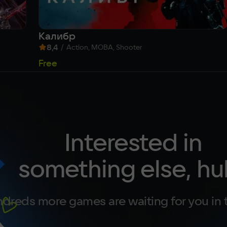
Калибр
8,4
/
Action, MOBA, Shooter
Free
Interested in
something else, hu
dreds more games are waiting for you in 