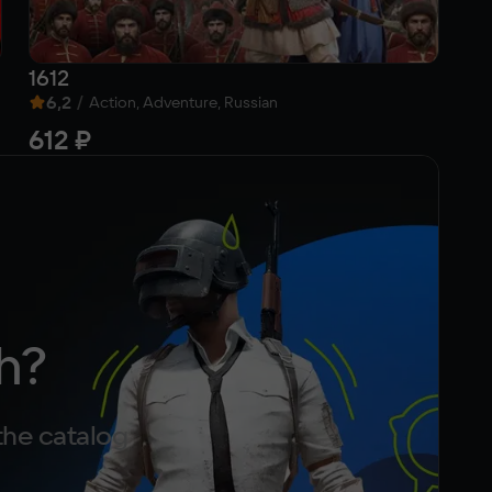
1612
Ar
6,2
/
6
Action, Adventure, Russian
612 ₽
Fr
h?
the catalog