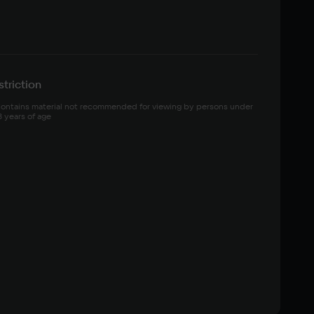
triction
ontains material not recommended for viewing by persons under 
8 years of age