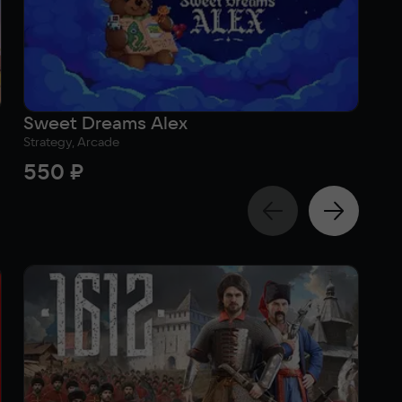
Sweet Dreams Alex
IX
Strategy, Arcade
Sim
550 ₽
1 