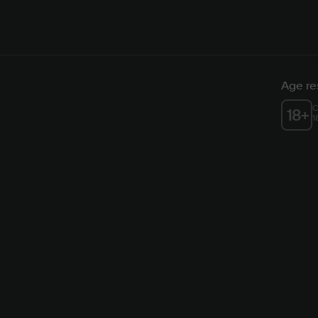
Age res
C
18
+
1