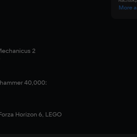
наслажд
More a
echanicus 2
ю
hammer 40,000:
Forza Horizon 6, LEGO