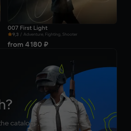
007 First Light
Co
9,3
/
8
Adventure, Fighting, Shooter
from
4 180 ₽
5
h?
the catalog