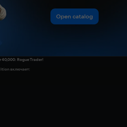
Open catalog
40,000: Rogue Trader!
ition включает:
 Imperialis" — двум сюжетным дополнениям с невероятным количеств
в артбуке, созданном нашими талантливыми художниками и дизай
о благодаря нашему великолепному саундтреку от команды талан