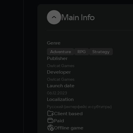
Main Info
Genre
Adventure
RPG
Strategy
Publisher
Owlcat Games
Developer
Owlcat Games
Launch date
06.12.2023
Localization
Русский (интерфейс и субтитры)
Client based
Paid
Offline game