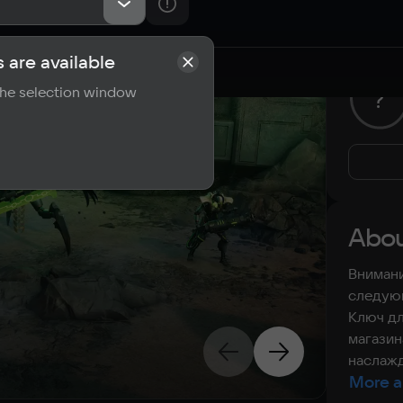
 are available
rements
Reviews
 the selection window
?
Abou
Внимани
следующ
Ключ дл
магазин
наслажд
More a