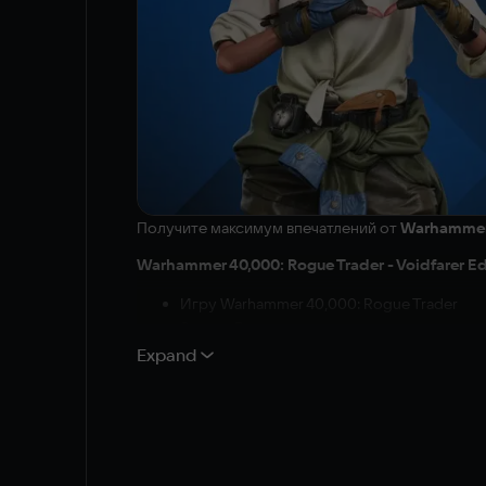
Получите максимум впечатлений от
Warhammer 
Warhammer 40,000: Rogue Trader - Voidfarer Ed
Игру Warhammer 40,000: Rogue Trader
Season Pass:
Получите доступ к "Void Shadows" и "Lex
Expand
приключений займет около 15 часов.
Цифровой артбук
Насладитесь красотой Простора Коронус 
Цифровой саундтрек
Проживайте любимые моменты игры занов