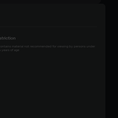
triction
ontains material not recommended for viewing by persons under 
6 years of age