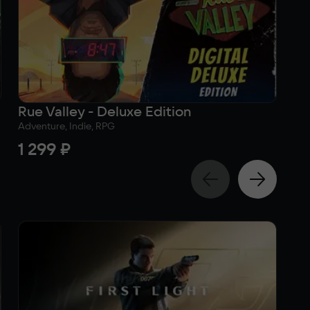
Rue Valley - Deluxe Edition
Ru
Adventure, Indie, RPG
Adv
1 299 ₽
9