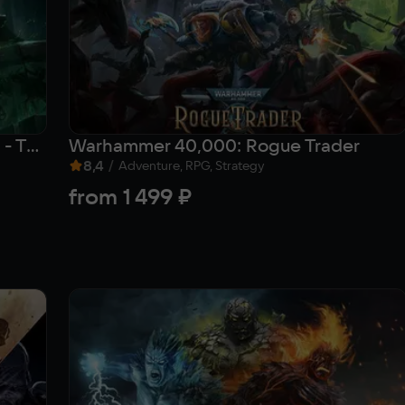
Warhammer 40,000: Rogue Trader - The Infinite Museion
Warhammer 40,000: Rogue Trader
8,4
/
Adventure, RPG, Strategy
from
1 499 ₽