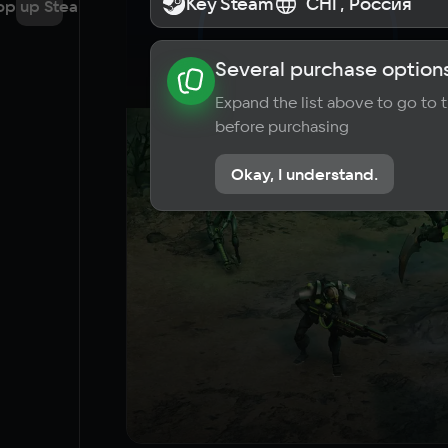
Key Steam
Key Steam
СНГ, Россия
СНГ, Россия
op up Steam
Several purchase options
About the game
News
Requi
Expand the list above to go to
before purchasing
Okay, I understand.