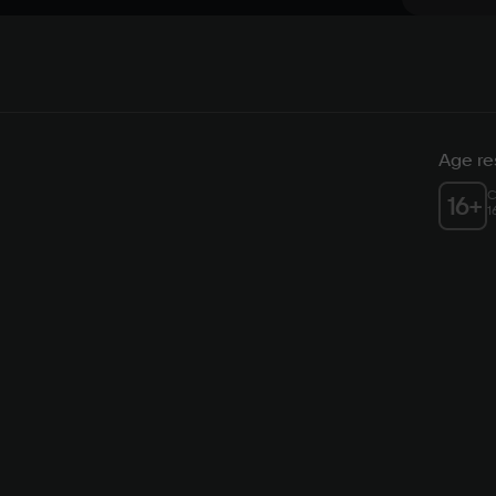
Age res
C
16
+
1