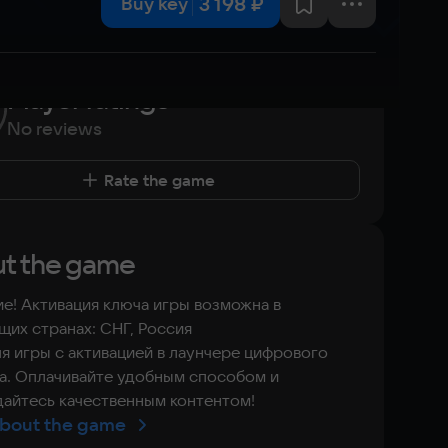
3 198 ₽
Buy key
Player ratings
No reviews
Rate the game
t the game
е! Активация ключа игры возможна в
их странах: СНГ, Россия
я игры с активацией в лаунчере цифрового
а. Оплачивайте удобным способом и
айтесь качественным контентом!
bout the game