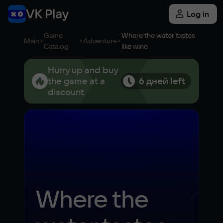
Log in
Game
Where the water tastes
Main
Adventure
Catalog
like wine
Hurry up and buy
the game at a
6 дней left
discount
Where the 