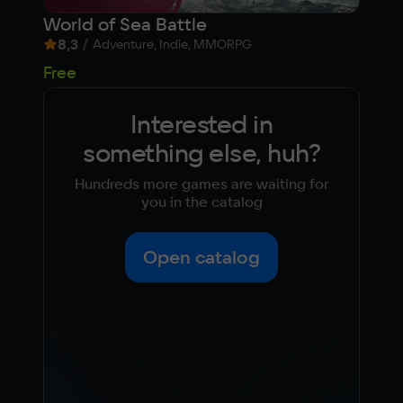
World of Sea Battle
161
8,3
/
6,
Adventure, Indie, MMORPG
612
Free
Interested in
something else, huh?
Hundreds more games are waiting for
you in the catalog
Open catalog