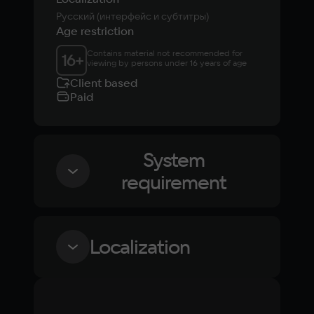
Русский (интерфейс и субтитры)
Age restriction
Contains material not recommended for 
16
+
viewing by persons under 16 years of age
Client based
Paid
System
requirement
Minimum
Localization
OS
Windows 7, Windows 8, Windows 10
Language
Text
Voiceover
Language