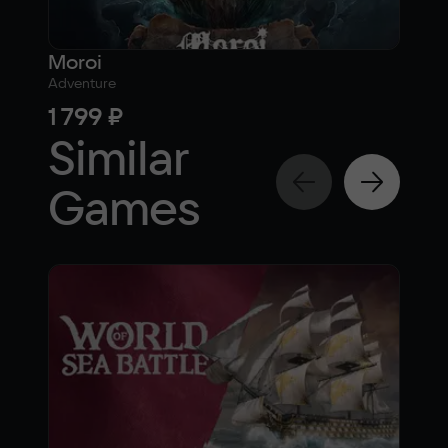
Moroi
Dic
Adventure
Strat
1 799 ₽
54
Similar
Games