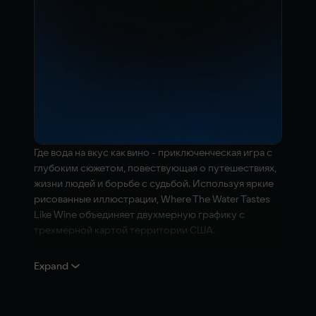
Где вода на вкус как вино - приключенческая игра с
глубоким сюжетом, повествующая о путешествиях,
жизни людей и борьбе с судьбой. Используя яркие
рисованные иллюстрации, Where The Water Tastes
Like Wine объединяет двухмерную графику с
трехмерной картой территории США.
Неторопливо исследуйте загадочную Америку
Expand
времен Великой депрессии и встречайте
незнакомцев, каждому из которых есть что
рассказать. Слушайте их уникальные истории,
делитесь ими с другими и открывайте новые темы