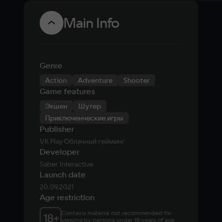
Main Info
Genre
Action
Adventure
Shooter
Game features
Экшен
Шутер
Приключенческие игры
Publisher
VK Play Облачный гейминг
Developer
Saber Interactive
Launch date
20.09.2021
Age restriction
Contains material not recommended for 
18
+
viewing by persons under 18 years of age