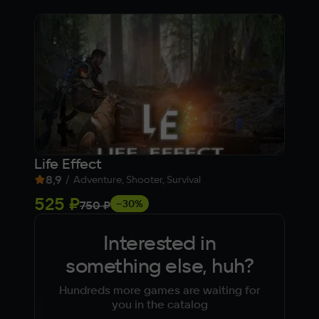
Life Effect
Will
8,9
/
7,
Adventure, Shooter, Survival
525 ₽
Fre
−30%
750 ₽
Interested in
something else, huh?
Hundreds more games are waiting for
you in the catalog