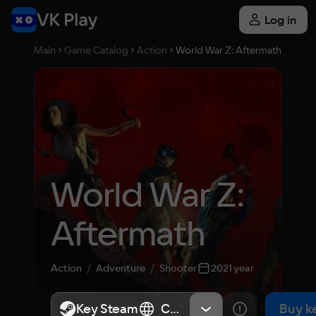
Log in
Main
Game Catalog
Action
World War Z: Aftermath
World War Z: 
Aftermath
Action
Adventure
Shooter
2021 year
Key Steam
Key Steam
СНГ, Россия
СНГ, Россия
Buy k