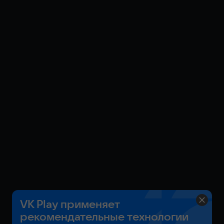
Настраивайте свое оружие, чтобы выжить в любом
испытании, и покоряйте новые ежедневные задания с
модификаторами и бонусными наградами.
ОПИСАНИЕ КОНТЕНТА ДЛЯ ВЗРОСЛЫХ
Разработчики описывают контент так:
Эта игра может содержать контент, не подходящий
для всех возрастов или для просмотра на работе:
Сцены насилия или жестокости, Контент для
взрослых
World War Z © 2021. Developed and Published by Saber
Interactive. Uses Bink Video. Copyright © 1997-2021 by
RAD Game Tools, Inc. Havok software is © 2021
Microsoft. TM & © 2021 Paramount Pictures. All rights
reserved.
VK Play применяет
рекомендательные технологии