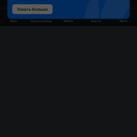
Узнать больше
Main
Game catalog
Media
Search
More
Game catalog
Available on VK Play
Free
Sale
My games
Cloud gaming
Main
Plans
Download
FAQ