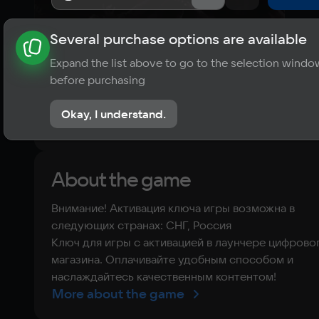
Several purchase options are available
About the game
News
Requirements
Player ratings
Expand the list above to go to the selection windo
?
before purchasing
1 review
Okay, I understand.
Rate the game
About the game
Внимание! Активация ключа игры возможна в
следующих странах: СНГ, Россия
Ключ для игры с активацией в лаунчере цифрово
магазина. Оплачивайте удобным способом и
наслаждайтесь качественным контентом!
More about the game