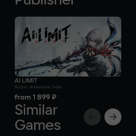
AI LIMIT
Dea
Action, Adventure, Indie
10
from
1 899 ₽
fr
Similar
Games