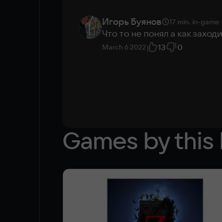
Korean
Japanese
Игорь Буянов
17 min.
in-game
Что то не понял а как заход
13
0
March 6 2022
Games by this 