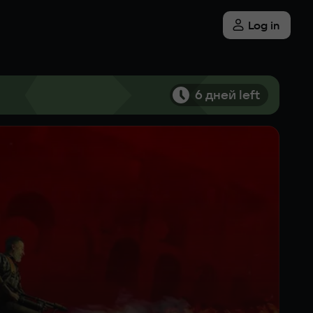
Log in
6 дней left