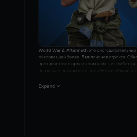
World War Z: Aftermath
это сногсшибательный к
очаровавшей более 15 миллионов игроков. Обе
противостоите ордам кровожадным зомби в один
эпическом противостоянии в Риме и объединит
Новые истории мира в войне
Expand
Отбейте Ватикан в эпическом противостоянии 
старых и новых персонажей в наступлении на н
оружием вроде серпа и тесака. Отбивайтесь от 
Новое поколение Зомби орд
Играйте в восхитительном 4K | 60fps. Сопроти
больше зомби, чем было возможно. Horde Mode 