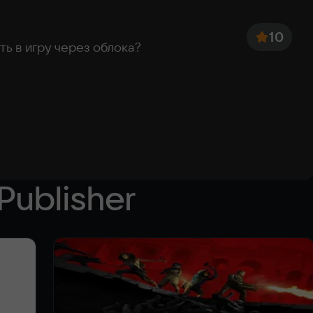
Portuguese
Turkish
10
ить в игру через облока?
Publisher