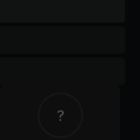
Memory
8GB
Text
Voiceover
?
Other
DirectX(R): 11, Звуковая карта: совместимая c 
DirectX, Интернет: Широкополосное 
подключение к интернету