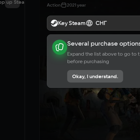
op up Steam
Action
2021 year
Key Steam
Key Steam
СНГ
СНГ
Several purchase options
About the game
News
Requi
Expand the list above to go to
before purchasing
Okay, I understand.