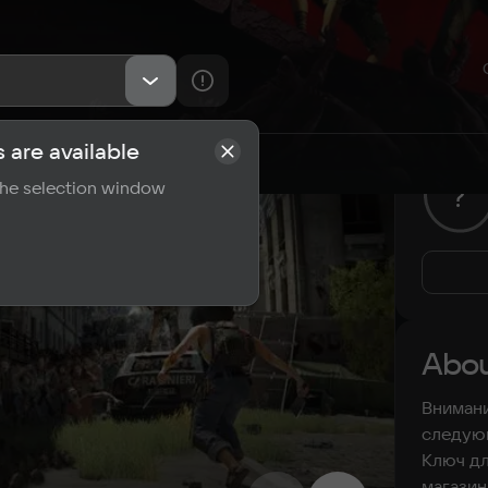
 are available
rements
Reviews
 the selection window
?
Abou
Внимани
следую
Ключ дл
магазин