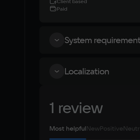
Client based
Paid
System requiremen
Minimum
Localization
OS
Windows 7
Language
1 review
Russian
Video card
English
NVIDIA GeForce 650Ti 2GB
Simplified Chinese
Most helpful
New
Positive
Neutr
Arabic