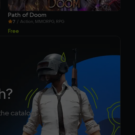
Path of Doom
VL
7
/
9
Action, MMORPG, RPG
4
Free
h?
the catalog