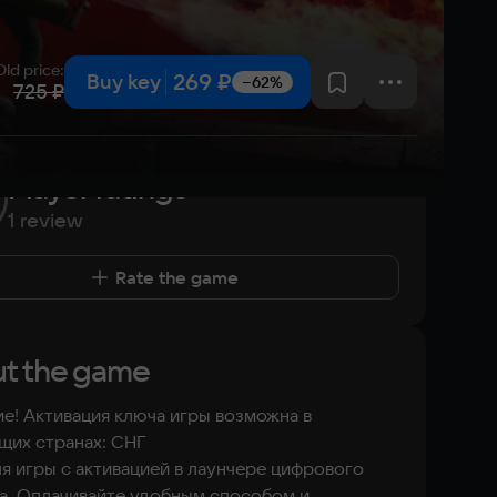
Old price
:
269 ₽
Buy key
−62%
725 ₽
Player ratings
1 review
Rate the game
t the game
е! Активация ключа игры возможна в
щих странах: СНГ
я игры с активацией в лаунчере цифрового
а. Оплачивайте удобным способом и