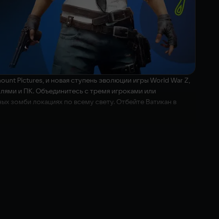
t Pictures, и новая ступень эволюции игры World War Z,
лями и ПК. Объединитесь с тремя игроками или
х зомби локациях по всему свету. Отбейте Ватикан в
амчатка в совершенно новых сюжетных миссиях. Играйте за
ь с зомби уникальными приемами, перками и двуручным
аос в вашей команде.
Horde Mode XL, в котором на экране будет на сотни