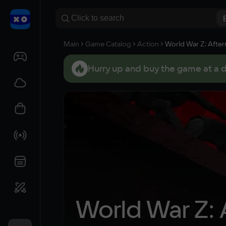
Main
Game Catalog
Action
World War Z: Afte
Hurry up and buy the game at a 
World War Z: 