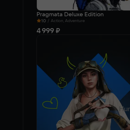
Pragmata Deluxe Edition
10
/
Action, Adventure
4 999 ₽
Hun