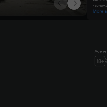
наслажд
More a
Age res
C
18
+
1