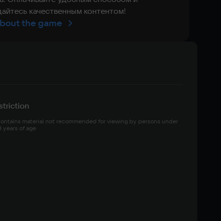
айтесь качественным контентом!
bout the game
triction
ontains material not recommended for viewing by persons under 
8 years of age