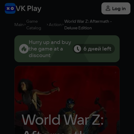
Log in
Game
World War Z: Aftermath -
Main
Action
Catalog
Deluxe Edition
Hurry up and buy
the game at a
6 дней left
discount
World War Z: 