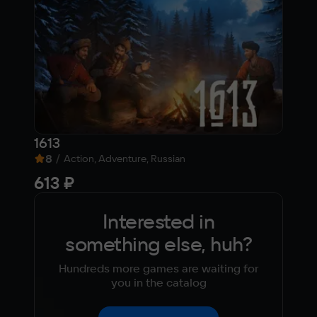
1613
8
/
8,
Action, Adventure, Russian
613 ₽
7 9
Interested in
something else, huh?
Hundreds more games are waiting for
you in the catalog