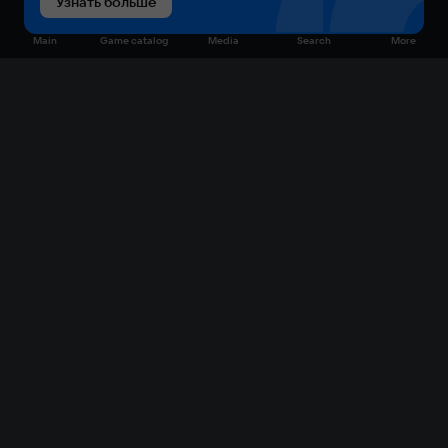
Узнать больше
Main
Game catalog
Media
Search
More
Game catalog
Available on VK Play
Free
Sale
My games
Cloud gaming
Main
Plans
Download
FAQ
Market