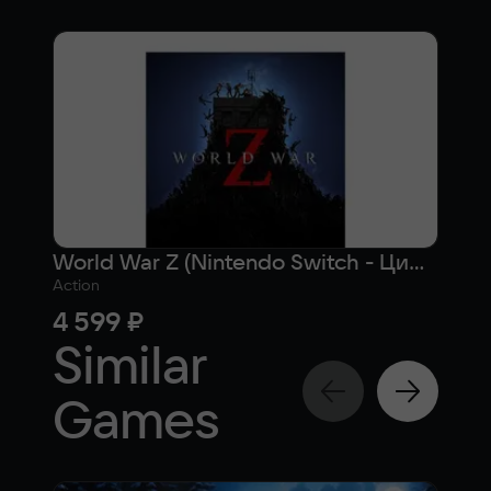
World War Z (Nintendo Switch - Цифровая версия) (EU)
Wor
Action
Actio
4 599 ₽
fr
Similar
Games