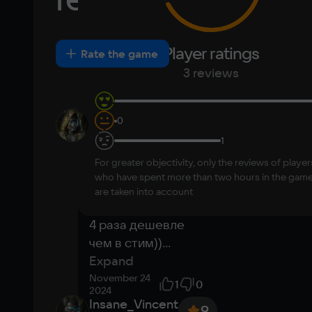
Chinese
Memory
Arabic
Italian
8 ГБ
Korean
Portugues
Most
Player ratings
New
Positive
Neutral
Negative
Rate the game
Japanese
Turkish
Video card
helpful
3 reviews
NVIDIA GeForce 650Ti 2GB
Space
id10755647
0
10
50 ГБ
Класс! Спасибо 
1
за такую 
Other
For greater objectivity, only the reviews of player
возможность 
DirectX(R): 11, Звуковая карта: совместимая 
who have spent more than two hours in the gam
купить дешево 
c DirectX
are taken into account
данную игру)) в 
4 раза дешевле 
чем в стим))
...
Expand
November 24
1
0
2024
Insane_Vincent
9