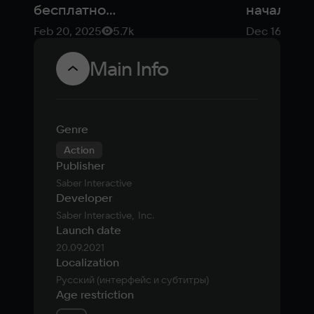
— со
бесплатно
началась
скидками
раздают
празднич
Feb 20, 2025
5.7k
Dec 16, 2021
75%
кооперативный
распрода
шутер World
с
Main Info
War Z:
подароч
Aftermath
купоном 
650 рубл
Genre
Action
Publisher
Saber Interactive
Developer
Saber Interactive,  Inc.
Launch date
20.09.2021
Localization
Русский (интерфейс и субтитры)
Age restriction