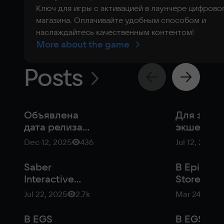
Ключ для игры с активацией в лаунчере цифрово
магазина. Оплачивайте удобным способом и
наслаждайтесь качественным контентом!
More about the game
Posts
Объявлена
Для зомб
дата релиза
экшена
John
World War
Dec 12, 2025
436
Jul 12, 2024
Carpenter’s
Aftermath
Toxic
вышло
Saber
В Epic G
Commando
обновлен
Interactive
Store
«Битва за
ликвидирует
началась
Jul 22, 2025
2.7k
Mar 24, 2022
Аризону»
российское
весенняя
юрлицо
распрода
В EGS
В EGS