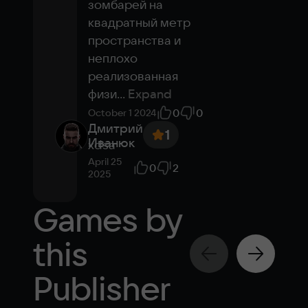
зомбарей на 
квадратный метр 
пространства и 
неплохо 
реализованная 
физи
...
Expand
0
0
October 1 2024
Дмитрий
1
Иванюк
xdsa
April 25
0
2
2025
Games by
this
Publisher