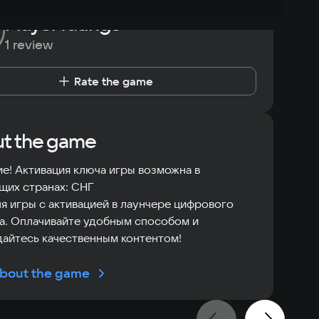
Player ratings
1 review
Rate the game
t the game
е! Активация ключа игры возможна в
щих странах: СНГ
я игры с активацией в лаунчере цифрового
а. Оплачивайте удобным способом и
айтесь качественным контентом!
bout the game