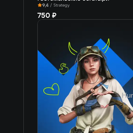
9,4
/
Strategy
750 ₽
Hun