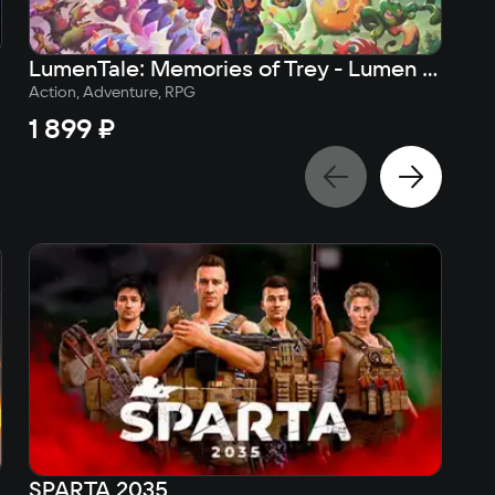
LumenTale: Memories of Trey - Lumen Edition
Action, Adventure, RPG
Act
1 899 ₽
1 
SPARTA 2035
Wa