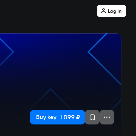
Log in
1 099 ₽
Buy key