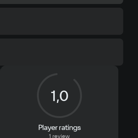
Memory
2 ГБ
Text
Voiceover
1,0
Other
DirectX(R): 9.0, Звуковая карта: Совместимая с 
DirectX 9, Интернет: Широкополосный доступ к 
Интернету
Player ratings
1 review