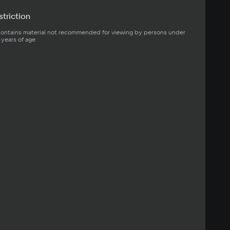
triction
ontains material not recommended for viewing by persons under 
 years of age