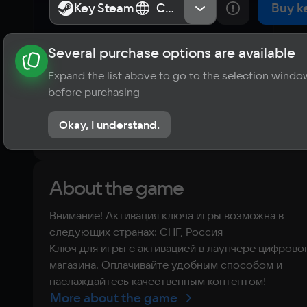
Key Steam
Key Steam
СНГ, Россия
СНГ, Россия
Buy k
Several purchase options are available
About the game
News
Publications
Player ratings
Expand the list above to go to the selection windo
?
before purchasing
No reviews
Okay, I understand.
Rate the game
About the game
Внимание! Активация ключа игры возможна в
следующих странах: СНГ, Россия
Ключ для игры с активацией в лаунчере цифрово
магазина. Оплачивайте удобным способом и
наслаждайтесь качественным контентом!
More about the game