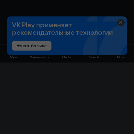
VK Play применяет
рекомендательные технологии
Узнать больше
Main
Game catalog
Media
Search
More
Game catalog
Available on VK Play
Free
Sale
My games