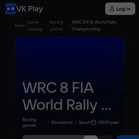
Log in
Game
Racing
WRC 8 FIA World Rally
Main
Catalog
games
Championship
WRC 8 FIA 
World Rally 
Championship
Racing
Simulators
Sport
~2020 year
games