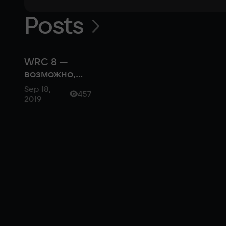
Posts
WRC 8 —
возможно,
лучшая
Sep 18,
457
гоночная
2019
игра сезона