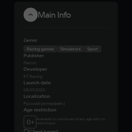
Main Info
Genre
Racing games
Simulators
Sport
Publisher
Nacon
Developer
KT Racing
Launch date
08.09.2020
Localization
Русский (интерфейс)
Age restriction
Available to individuals of any age with no 
0
+
restrictions
Client based