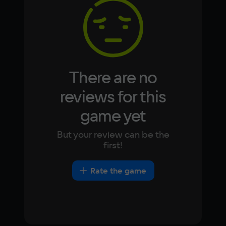
Korean
Portugues
Japanese
Turkish
Video card
NVIDIA GeForce GTX 650
Space
19 ГБ
There are no
Other
reviews for this
DirectX(R): 11, Звуковая карта: совместимая 
game yet
c DirectX
But your review can be the
first!
Rate the game