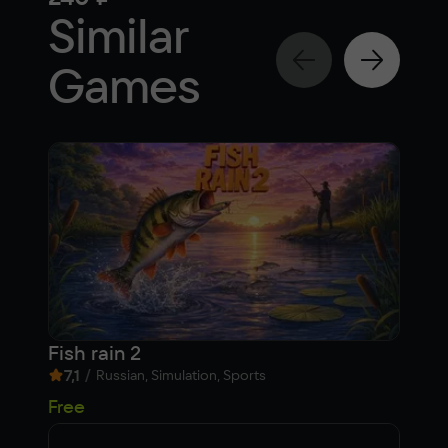
Similar
Games
Fish rain 2
Car
7,1
/
7,
Russian, Simulation, Sports
1 6
Free