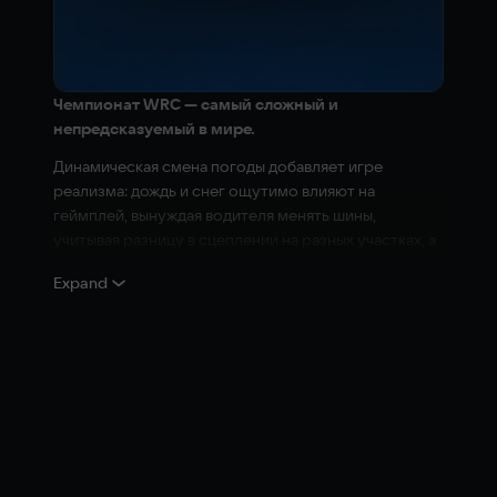
Чемпионат WRC — самый сложный и
непредсказуемый в мире.
Динамическая смена погоды добавляет игре
реализма: дождь и снег ощутимо влияют на
геймплей, вынуждая водителя менять шины,
учитывая разницу в сцеплении на разных участках, а
также активно сверяться с прогнозом погоды.
Expand
Однопользовательский режим карьеры был
полностью переделан: игроку понадобится
планировать события в календаре, заниматься
техническими разработками и нанимать
сотрудников (механиков, инженеров, медиков,
финансистов и метеорологов).
В многопользовательский режим возвращаются
еженедельные испытания и WRC eSports, но теперь