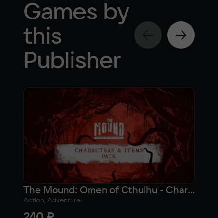
Games by
this
Publisher
The Mound: Omen of Cthulhu - Characters & Items Pack
Action, Adventure
Actio
240 ₽
2 1