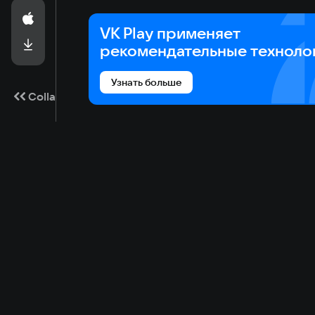
• Для тех, кто готов прожить шесть лет войны за
VK Play применяет
рекомендательные техноло
Узнать больше
Collapse
Game catalog
Cloud gaming
Ma
Available on VK Play
Main
Gam
Free
Plans
Refi
Sale
Download
My games
FAQ
Other