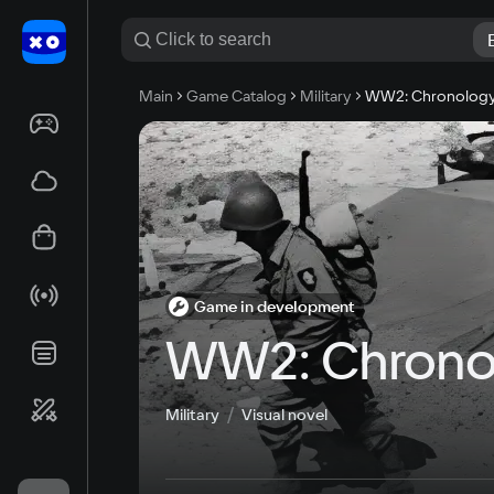
Main
Game Catalog
Military
WW2: Chronolog
Game in development
WW2: Chrono
Military
Visual novel