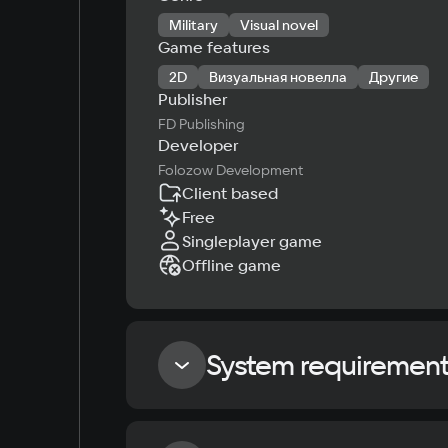
Military
Visual novel
Game features
2D
Визуальная новелла
Другие
Publisher
FD Publishing
Developer
Folozow Development
Client based
Free
Singleplayer game
Offline game
System requiremen