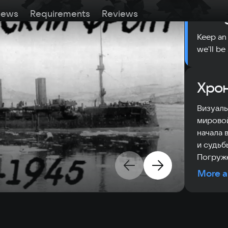
The 
ews
Requirements
Reviews
Keep an 
we'll be
Хрон
Визуаль
мировой
начала 
и судьб
Погруже
More a