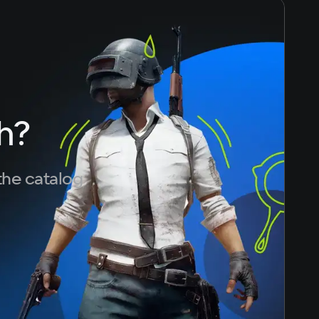
h?
the catalog