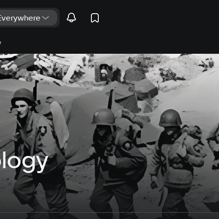
y
logy