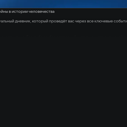
йны в истории человечества
уальный дневник, который проведёт вас через все ключевые событи
а, даты, лица. Без выбора, без ветвлений — только история, какой о
ботал под Москвой
пала за 6 недель
дии
т факты