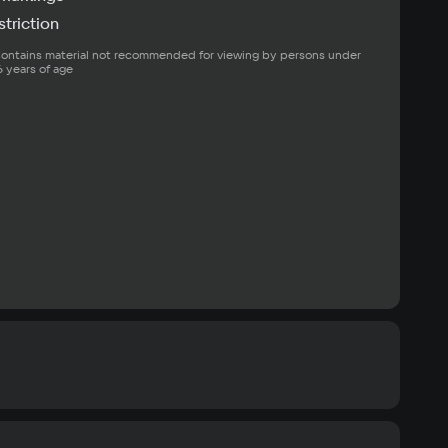
triction
ontains material not recommended for viewing by persons under 
6 years of age