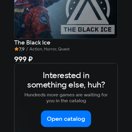
The Black Ice
VLA
7,9
/
9,1
Action, Horror, Quest
999 ₽
45
Interested in
something else, huh?
Hundreds more games are waiting for
you in the catalog
Open catalog