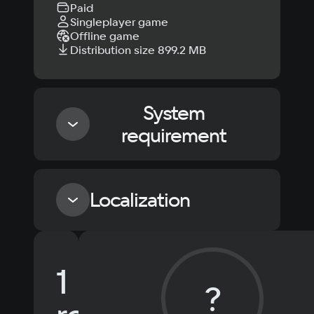
Paid
Singleplayer game
Offline game
Distribution size 899.2 MB
System
requirement
Minimum
Localization
OS
Windows 10
Language
Text
Voiceover
Language
Processor
1
Russian
Spanish
i5 4460
?
Memory
English
French
Simplified
8 GB