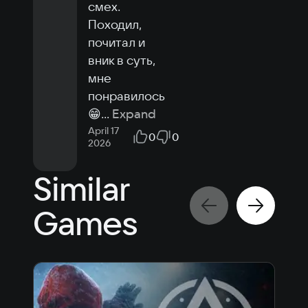
смех.

Походил, 
почитал и 
вник в суть, 
мне 
понравилось 
😁
...
Expand
April 17
0
0
2026
Similar
Games