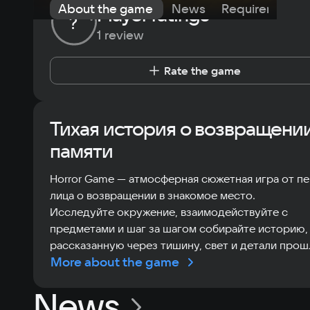
About the game
News
Requirements
Player ratings
?
1 review
Rate the game
Тихая история о возвращени
памяти
Horror Game — атмосферная сюжетная игра от п
лица о возвращении в знакомое место.
Исследуйте окружение, взаимодействуйте с
предметами и шаг за шагом собирайте историю,
рассказанную через тишину, свет и детали прош
More about the game
News