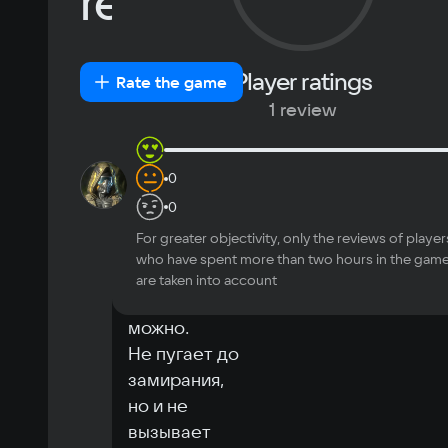
review
German
Chinese
Video card
Arabic
Italian
GeForce GTX 950
Korean
Portugues
Space
Most
Player ratings
New
Positive
Neutral
Negative
Rate the game
Japanese
Turkish
0.9 GB
helpful
Recommended
1 review
OS
1oleg_11
0
10
Windows 11
Игра 
0
Processor
небольшая, 
Ryzen 5 1600
For greater objectivity, only the reviews of player
но в 
Memory
who have spent more than two hours in the gam
атмосферу 
are taken into account
16
погрузится 
Video card
можно.

GeForce GTX 1060
Space
Не пугает до 
0.9 GB
замирания, 
но и не 
вызывает 