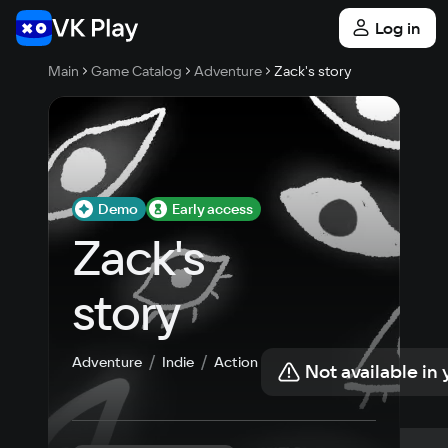
Log in
Main
Game Catalog
Adventure
Zack's story
Demo
Early access
Zack's 
story
Adventure
Indie
Action
Not available in 