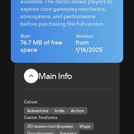
available. The demo allows players to
explore core gameplay mechanics,
atmosphere, and performance
before purchasing the full version.
Size:
Version:
76.7 MB of free
from
space
1/16/2025
Main Info
Genre
Adventure
Indie
Action
Game features
2D экшен платформер
Инди
Платформер
Бегалки