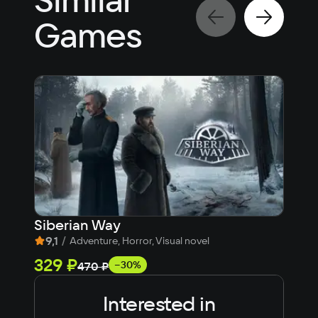
Games
Siberian Way
Cre
9,1
/
7
/
Adventure, Horror, Visual novel
329 ₽
49
−30%
470 ₽
Interested in