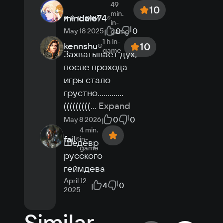
49
10
min.
я в шоки
mindale74
in-
0
0
May 18 2025
game
1 h
in-
kennshu
10
game
Захватывает дух, 
после прохода 
игры стало 
грустно.............
(((((((((
...
Expand
0
0
May 8 2026
4 min.
fail
in-
Шедевр 
game
русского 
геймдева
April 12
4
0
2025
Similar