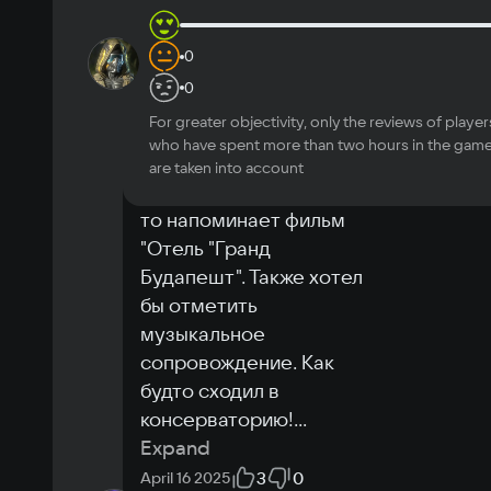
2 h
in-
0
id460700863
10
game
Огромная работа, 
0
отличный результат. 
For greater objectivity, only the reviews of player
Озвучка супер.  
who have spent more than two hours in the gam
Особенно понравилась 
are taken into account
канатная дорога. Чем-
то напоминает фильм 
"Отель "Гранд 
Будапешт". Также хотел 
бы отметить 
музыкальное 
сопровождение. Как 
будто сходил в 
консерваторию!
...
Expand
3
0
April 16 2025