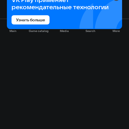
рекомендательные технологии
Узнать больше
Main
Game catalog
Media
Search
More
Game catalog
Available on VK Play
Free
Sale
My games
Cloud gaming
Main
Plans
Download